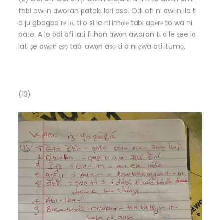
tabi awọn aworan pataki lori aso. Odi ofi ni awọn ila ti
o ju gbogbo rẹ lọ, ti o si le ni imọlẹ tabi apẹrẹ to wa ni
pato. A lo odi ofi lati fi han awọn aworan ti o le ṣee lo
lati ṣe awọn ẹṣọ tabi awọn asọ ti o ni ẹwa ati itumọ.
(13)