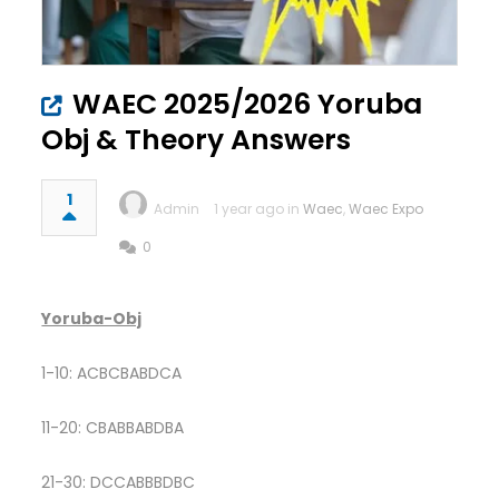
WAEC 2025/2026 Yoruba
Obj & Theory Answers
1
Admin
1 year ago in
Waec
,
Waec Expo
0
Yoruba-Obj
1-10: ACBCBABDCA
11-20: CBABBABDBA
21-30: DCCABBBDBC