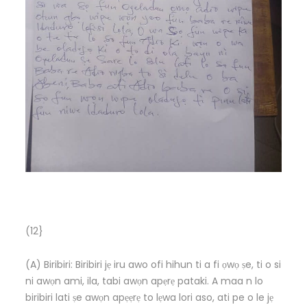
(12}
(A) Biribiri: Biribiri jẹ iru awo ofi hihun ti a fi ọwọ ṣe, ti o si
ni awọn ami, ila, tabi awọn apẹrẹ pataki. A maa n lo
biribiri lati ṣe awọn apẹẹrẹ to lẹwa lori aso, ati pe o le jẹ