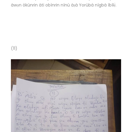
àwọn òkùnrin àti obìnrin nínú àṣà Yorùbá nígbà ìbílẹ̀.
(11)