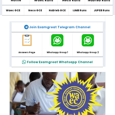
Home
Waec Runs
Neco Runs
Nabteb Runs
Waec GCE
Neco GCE
Nabteb GCE
IJMB Runs
JUPEB Runs
Join Examgreat Telegram Channel
Answers Page
Whatsapp Group 1
Whatsapp Group 2
Follow Examgreat Whatsapp Channel