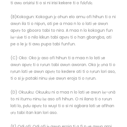
ti awọ oriṣiriṣi ti o si ni irisi kekere ti o fẹlẹfẹlẹ.
(B)Kokogun: Kokogun jẹ ohun elo amu ofi hihun ti o ni
awọn ila ti o nipọn, ati pe a maa n lo o lati ṣe awọn
apẹrẹ to gbooro tabi to nira. A maa n lo kokogun fun
iṣẹ-ṣiṣe ti o nilo kikun tabi apẹrẹ ti o han gbangba, ati
pe o le jẹ ti awọ pupa tabi funfun.
(C) Oko: Oko jẹ aso ofi hihun ti a maa n lo lati ṣe
awọn apẹrẹ ti o rọrun tabi awọn aworan. Oko jẹ ọna ti o
rọrun lati ṣe awọn apẹrẹ to kedere ati ti o rọrun lori aso,
ti o si jẹ pataki ninu ṣiṣe awọn eroja ti o rọrun.
(D) Okuuku: Okuuku ni a maa n lo lati ṣe awọn iṣẹ-ọnà
to ni itumọ ninu iṣẹ aso ofi hihun. O ni ilana ti o rọrun
lati lo, pẹlu apẹrẹ to wuyi ti o si ni agbara lati ṣe afihan
ọrọ tabi itan kan lori aso.
(E) Odi ofi: Odi ofi jẹ awọn eroja ti a fi n ṣe awọn ami