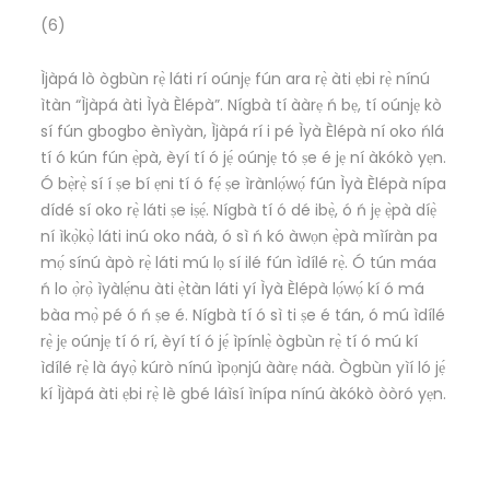
(6)
Ìjàpá lò ògbùn rẹ̀ láti rí oúnjẹ fún ara rẹ̀ àti ẹbi rẹ̀ nínú
ìtàn “Ìjàpá àti Ìyà Èlépà”. Nígbà tí ààrẹ ń bẹ, tí oúnjẹ kò
sí fún gbogbo ènìyàn, Ìjàpá rí i pé Ìyà Èlépà ní oko ńlá
tí ó kún fún ẹ̀pà, èyí tí ó jẹ́ oúnjẹ tó ṣe é jẹ ní àkókò yẹn.
Ó bẹ̀rẹ̀ sí í ṣe bí ẹni tí ó fẹ́ ṣe ìrànlọ́wọ́ fún Ìyà Èlépà nípa
dídé sí oko rẹ̀ láti ṣe iṣẹ́. Nígbà tí ó dé ibẹ̀, ó ń jẹ ẹ̀pà díẹ̀
ní ìkọ̀kọ̀ láti inú oko náà, ó sì ń kó àwọn ẹ̀pà mìíràn pa
mọ́ sínú àpò rẹ̀ láti mú lọ sí ilé fún ìdílé rẹ̀. Ó tún máa
ń lo ọ̀rọ̀ ìyàlẹ́nu àti ẹ̀tàn láti yí Ìyà Èlépà lọ́wọ́ kí ó má
bàa mọ̀ pé ó ń ṣe é. Nígbà tí ó sì ti ṣe é tán, ó mú ìdílé
rẹ̀ jẹ oúnjẹ tí ó rí, èyí tí ó jẹ́ ìpínlẹ̀ ògbùn rẹ̀ tí ó mú kí
ìdílé rẹ̀ là áyọ̀ kúrò nínú ìpọnjú ààrẹ náà. Ògbùn yìí ló jẹ́
kí Ìjàpá àti ẹbi rẹ̀ lè gbé láìsí ìnípa nínú àkókò òòró yẹn.