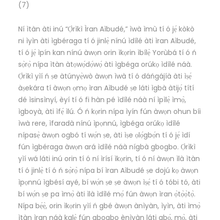
(7)
Ní ìtàn àti inú “Ọ̀rìkì Ìran Aìbudé,” ìwà ìmù tí ó jẹ́ kòkò
ni ìyìn àti ìgbéraga tí ó jinlẹ̀ nínú ìdílé àti ìran Aìbudé,
tí ó jẹ́ ìpín kan nínú àwọn orin ìkọrin ìbílẹ̀ Yorùbá tí ó ń
sọ̀rọ̀ nípa ìtàn àtọwọ́dọ́wọ́ àti ìgbéga orúkọ ìdílé náà.
Ọ̀rìkì yìí ń ṣe àtúnyẹ̀wò àwọn ìwà tí ó dáńgájíà àti ìṣẹ́
àṣekára tí àwọn ọmọ ìran Aìbudé ṣe láti ìgbà àtijọ́ títí
dé ìsinsìnyí, èyí tí ó fi hàn pé ìdílé náà ní ìpìlẹ̀ ìmọ̀,
ìgboyà, àti ìfẹ́ ìlú. Ó ń kọrin nípa ìyín fún àwọn ohun bíi
ìwà rere, ìfaradà nínú ìpọnnú, ìgbéga orúkọ ìdílé
nípasẹ̀ àwọn ogbó tí wọ́n ṣe, àti ìṣe ọlọ́gbọ́n tí ó jẹ́ ìdí
fún ìgbéraga àwọn ará ìdílé náà nígbà gbogbo. Ọ̀rìkì
yìí wá láti inú orin tí ó ní ìrísí ìkọrin, tí ó ní àwọn ìlà ìtàn
tí ó jinlẹ̀ tí ó ń sọ̀rọ̀ nípa bí ìran Aìbudé ṣe dojú kọ àwọn
ìpọnnú ìgbésí ayé, bí wọ́n ṣe ṣe àwọn ìṣẹ́ tí ó tóbi tó, àti
bí wọ́n ṣe pa ìmọ̀ àti ìlà ìdílé mọ́ fún àwọn ìran ọ̀tọ̀ọ̀tọ̀.
Nípa bẹ́ẹ̀, orin ìkọrin yìí ń gbé àwọn ànìyàn, ìyìn, àti ìmọ̀
ìtàn ìran náà kalẹ̀ fún gbogbo ènìyàn láti gbọ́, mọ̀, àti