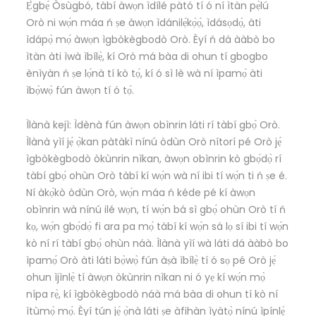
Ẹ̀gbẹ́ Òsùgbó, tàbí àwọn ìdílé pàtó tí ó ní ìtàn pẹ̀lú
Orò ni wọ́n máa ń ṣe àwọn ìdánilẹ́kọ̀ọ́, ìdásọdọ̀, àti
ìdápọ̀ mọ́ àwọn ìgbòkègbodò Orò. Èyí ń dá ààbò bo
ìtàn àti ìwà ìbílẹ̀, kí Orò má bàa di ohun tí gbogbo
ènìyàn ń ṣe lọ́nà tí kò tọ́, kí ó sì lè wà ní ìpamọ́ àti
ìbọ̀wọ̀ fún àwọn tí ó tọ́.
Ìlànà kejì: Ìdènà fún àwọn obìnrin láti rí tàbí gbọ́ Orò.
Ìlànà yìí jẹ́ ọ̀kan pàtàkì nínú òdùn Orò nítorí pé Orò jẹ́
ìgbòkègbodò òkùnrin nìkan, àwọn obìnrin kò gbọ́dọ̀ rí
tàbí gbọ́ ohùn Orò tàbí kí wọ́n wà ní ibi tí wọ́n ti ń ṣe é.
Ní àkọ́kò òdùn Orò, wọ́n máa ń kéde pé kí àwọn
obìnrin wà nínú ilé wọn, tí wọ́n bá sì gbọ́ ohùn Orò tí ń
kọ, wọ́n gbọ́dọ̀ fi ara pa mọ́ tàbí kí wọ́n sá lọ sí ibi tí wọ́n
kò ní rí tàbí gbọ́ ohùn náà. Ìlànà yìí wà láti dá ààbò bo
ìpamọ́ Orò àti láti bọ̀wọ̀ fún àṣà ìbílẹ̀ tí ó sọ pé Orò jẹ́
ohun ìjìnlẹ̀ tí àwọn òkùnrin nìkan ni ó yẹ kí wọ́n mọ̀
nípa rẹ̀, kí ìgbòkègbodò náà má bàa di ohun tí kò ní
ìtùmọ̀ mọ́. Èyí tún jẹ́ ọ̀nà láti ṣe àfihàn ìyàtọ̀ nínú ìpínlẹ̀