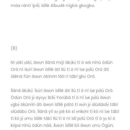
máa rántí ìpìlẹ̀ ìdílé Aìbudé nígbà gbogbo.
(8)
Ní ṣókí ṣókí, àwọn ìlànà mẹ́jì àkọ́kọ́ tí ó wà nínú òdùn
Orò ní ìsọ̀rí àwọn ìdílé àti ìlú tí ó ní ìṣe pẹ̀lú Orò àti
ìdènà fún àwọn obìnrin láti rí tàbí gbọ́ Orò.
Ìlànà àkọ́kọ́: Ìsọ̀rí àwọn ìdílé àti ìlú tí ó ní ìṣe pẹ̀lú Orò.
Òdùn Orò jẹ́ ayẹyẹ ìbílẹ̀ Yorùbá tí ó ní ìṣe pẹ̀lú àwọn
ẹgbẹ́ òkùnrin àti àwọn ìdílé pàtó tí wọ́n jẹ́ olùdásílẹ̀ tàbí
olùdábọ̀ Orò. Ìlànà yìí sọ pé kò sí ẹnikẹ́ni tí kò ní ìṣe tàbí
tí kò jẹ́ ọmọ ìdílé tàbí ìlú tí ó ní ìdí pẹ̀lú Orò tí ó yẹ kí ó
kópa nínú òdùn náà. Àwọn ìdílé bíi àwọn ọmọ Ògún,